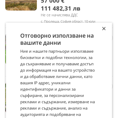
57 000 €
111 482,31 лв
Не се начислява ДДС
с. Пролеша, София област, 10 юли
×
Отговорно използване на
Продава ПАРЦЕЛ, гр.
София, с. Волуяк
вашите данни
107 000 €
Ние и нашите партньори използваме
209 273,81 лв
бисквитки и подобни технологии, за
Не се начислява ДДС
да съхраняваме и получаваме достъп
до информация на вашето устройство
гр. София, с. Волуяк, 10 юли
и да обработваме лични данни, като
вашия IP адрес, уникални
Продава ПАРЦЕЛ, гр.
идентификатори и данни за
София, с. Волуяк
сърфиране, за персонализирани
192 100 €
реклами и съдържание, измерване на
375 714,94 лв
реклами и съдържание, анализ на
Не се начислява ДДС
аудиторията и подобряване на