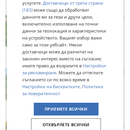
гр. София, с. Волуяк, 10 юли
услугите.
Доставчици от трети страни
(183)
може също да обработват
Продава ПАРЦЕЛ, гр.
данните ви за тези и други цели,
София, Люлин 5
включително използване на точни
349 750 €
данни за геолокация и характеристики
на устройството. Вашият избор важи
684 051,54 лв
само за този уебсайт. Някои
Не се начислява ДДС
доставчици може да разчитат на
гр. София, Люлин 5, 10 юли
законен интерес вместо на съгласие;
имате право да възразите в
Настройки
Продава ПАРЦЕЛ, гр.
за рекламиране
. Можете да оттеглите
София, с. Волуяк
съгласието си по всяко време в
411 422 €
Настройки на бисквитките
.
Политика
804 671,49 лв
за поверителност
Не се начислява ДДС
гр. София, с. Волуяк, 10 юли
ПРИЕМЕТЕ ВСИЧКИ
Продава ПАРЦЕЛ, гр.
ОТХВЪРЛЕТЕ ВСИЧКИ
София, Обеля 2